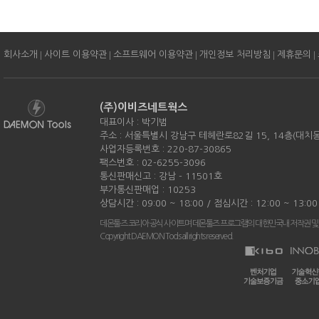
|
|
|
|
|
회사소개
사이트 이용약관
소프트웨어 이용약관
개인정보 처리방침
제휴문의
(주)이비즈네트웍스
대표이사 : 박기범
주소 : 서울특별시 강남구 테헤란로82길 15, 14층(대치
사업자등록번호 : 220-87-30865
팩스번호 : 02-6255-3096
통신판매신고 : 강남 - 11501호
부가통신판매업 : 10253
상담시간 : 09:00 ~ 18:00 / 점심시간 : 12:00 ~ 13:
데몬툴즈 코리아 공식 사이트며 데몬툴즈 프로그램의 대한민국내 저작권 및
Copyright DAEMON Tools all rights reserved.