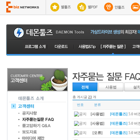
전체
사용법
설
총 게시글
23
개
번호
분류
[사용법]
[데몬툴즈]
5.0 
[사용법]
[데몬툴즈]
5.0 버
[오류]
[데몬툴즈]
5.0 