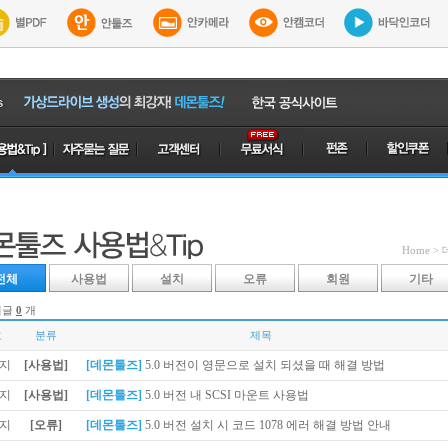
Home >
전체
사용법
설치
오류
회원
기타
시글
0
개
호
분류
제목
[사용법]
[데몬툴즈]
5.0 버전이 영문으로 설치 되셨을 때 해결 방법
[사용법]
[데몬툴즈]
5.0 버전 내 SCSI 마운트 사용법
[오류]
[데몬툴즈]
5.0 버전 설치 시 코드 1078 에러 해결 방법 안내