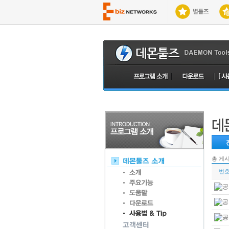
총 게
번