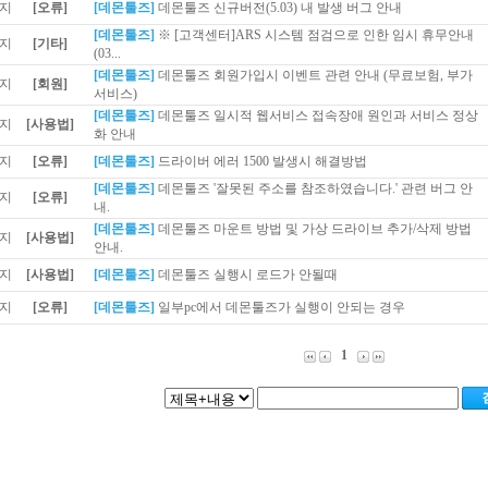
[오류]
[데몬툴즈]
데몬툴즈 신규버전(5.03) 내 발생 버그 안내
[데몬툴즈]
※ [고객센터]ARS 시스템 점검으로 인한 임시 휴무안내
[기타]
(03...
[데몬툴즈]
데몬툴즈 회원가입시 이벤트 관련 안내 (무료보험, 부가
[회원]
서비스)
[데몬툴즈]
데몬툴즈 일시적 웹서비스 접속장애 원인과 서비스 정상
[사용법]
화 안내
[오류]
[데몬툴즈]
드라이버 에러 1500 발생시 해결방법
[데몬툴즈]
데몬툴즈 '잘못된 주소를 참조하였습니다.' 관련 버그 안
[오류]
내.
[데몬툴즈]
데몬툴즈 마운트 방법 및 가상 드라이브 추가/삭제 방법
[사용법]
안내.
[사용법]
[데몬툴즈]
데몬툴즈 실행시 로드가 안될때
[오류]
[데몬툴즈]
일부pc에서 데몬툴즈가 실행이 안되는 경우
1