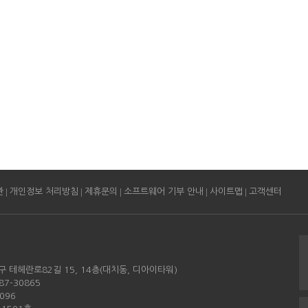
|
|
|
|
|
관
개인정보 처리방침
제휴문의
소프트웨어 기부 안내
사이트맵
고객센터
구 테헤란로82길 15, 14층(대치동, 디아이타워)
87-30865
096