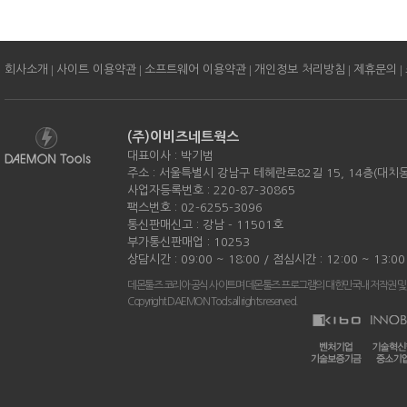
|
|
|
|
|
회사소개
사이트 이용약관
소프트웨어 이용약관
개인정보 처리방침
제휴문의
(주)이비즈네트웍스
대표이사 : 박기범
주소 : 서울특별시 강남구 테헤란로82길 15, 14층(대치
사업자등록번호 : 220-87-30865
팩스번호 : 02-6255-3096
통신판매신고 : 강남 - 11501호
부가통신판매업 : 10253
상담시간 : 09:00 ~ 18:00 / 점심시간 : 12:00 ~ 13:
데몬툴즈 코리아 공식 사이트며 데몬툴즈 프로그램의 대한민국내 저작권 및
Copyright DAEMON Tools all rights reserved.