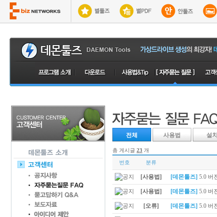
전체
사용법
설
총 게시글
23
개
번호
분류
[사용법]
[데몬툴즈]
5.0 
[사용법]
[데몬툴즈]
5.0 버
[오류]
[데몬툴즈]
5.0 